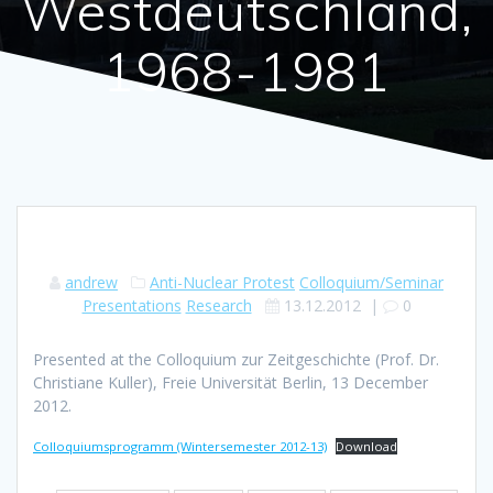
Westdeutschland,
1968-1981
andrew
Anti-Nuclear Protest
Colloquium/Seminar
Presentations
Research
13.12.2012
|
0
Presented at the Colloquium zur Zeitgeschichte (Prof. Dr.
Christiane Kuller), Freie Universität Berlin, 13 December
2012.
Colloquiumsprogramm (Wintersemester 2012-13)
Download