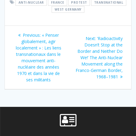
ANTI-NUCLEAR
FRANCE
PROTEST
TRANSNATIONAL
WEST GERMANY
Post
Previous
Previous:
« Penser
Next
Next:
‘Radioactivity
navigation
post:
globalement, agir
post:
Doesn’t Stop at the
localement » : Les liens
Border and Neither Do
transnationaux dans le
We!’ The Anti-Nuclear
mouvement anti-
Movement along the
nucléaire des années
Franco-German Border,
1970 et dans la vie de
1968–1981
ses militants