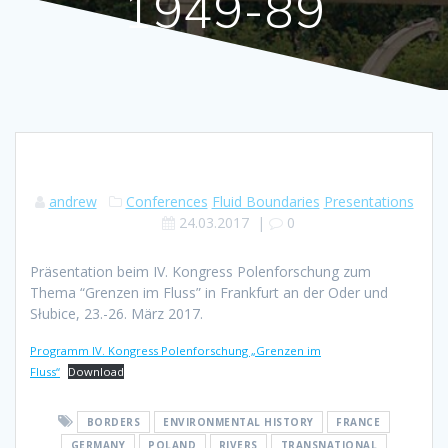
1949-89
andrew
Conferences
Fluid Boundaries
Presentations
24.03.2017
|
0
Präsentation beim IV. Kongress Polenforschung zum
Thema “Grenzen im Fluss” in Frankfurt an der Oder und
Słubice, 23.-26. März 2017.
Programm IV. Kongress Polenforschung „Grenzen im
Fluss“
Download
BORDERS
ENVIRONMENTAL HISTORY
FRANCE
GERMANY
POLAND
RIVERS
TRANSNATIONAL