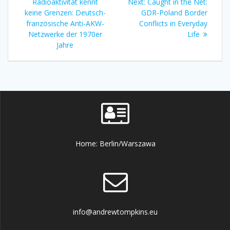
navigation
post:
Next
Radioaktivität kennt
Next:
Caught in the Net:
post:
keine Grenzen: Deutsch-
GDR-Poland Border
französische Anti-AKW-
Conflicts in Everyday
Netzwerke der 1970er
Life
Jahre
Home: Berlin/Warszawa
info@andrewtompkins.eu