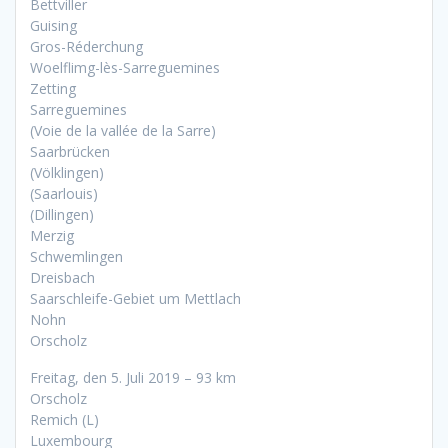
Bettviller
Guising
Gros-Réderchung
Woelflimg-lès-Sarreguemines
Zetting
Sarreguemines
(Voie de la vallée de la Sarre)
Saarbrücken
(Völklingen)
(Saarlouis)
(Dillingen)
Merzig
Schwemlingen
Dreisbach
Saarschleife-Gebiet um Mettlach
Nohn
Orscholz
Freitag, den 5. Juli 2019 – 93 km
Orscholz
Remich (L)
Luxembourg