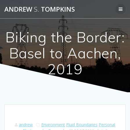
Skip
ANDREW
S.
TOMPKINS
to
content
Biking the Border:
Basel to Aachen,
2019
andrew
Environment
Fluid Boundaries
Personal