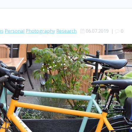
es
Personal
Photography
Research
06.07.2019
|
0