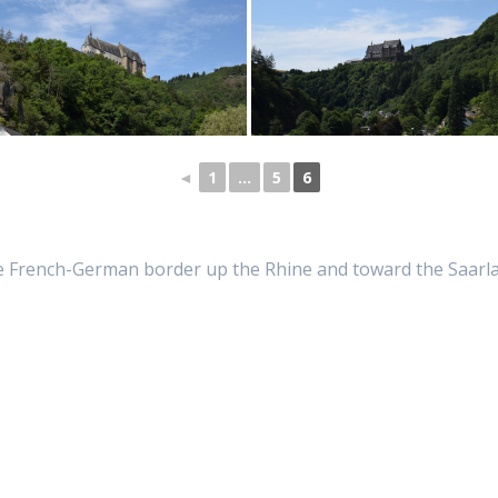
◄
1
...
5
6
the French-German border up the Rhine and toward the Saar